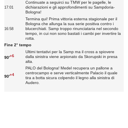
Continuate a seguirci su TMW per le pagelle, le
dichiarazioni e gli approfondimenti su Sampdoria-
17:01
Bologna!
Termina qui! Prima vittoria esterna stagionale per il
Bologna che allunga la sua serie positiva contro i
blucerchiati. Samp troppo rinunciataria nel secondo
16:58
tempo, in cui non sono bastati i cambi per invertire la
rotta.
Fine 2° tempo
Ultimi tentativi per la Samp ma il cross a spiovere
+6
dalla sinistra viene arpionato da Skorupski in presa
90'
alta.
PALO del Bologna! Medel recupera un pallone a
centrocampo e serve verticalmente Palacio il quale
+4
90'
tira a botta sicura colpendo il legno alla sinistra di
Audero.