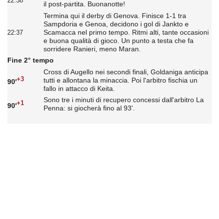
22:38
il post-partita. Buonanotte!
Termina qui il derby di Genova. Finisce 1-1 tra
Sampdoria e Genoa, decidono i gol di Jankto e
Scamacca nel primo tempo. Ritmi alti, tante occasioni
22:37
e buona qualità di gioco. Un punto a testa che fa
sorridere Ranieri, meno Maran.
Fine 2° tempo
Cross di Augello nei secondi finali, Goldaniga anticipa
+3
tutti e allontana la minaccia. Poi l'arbitro fischia un
90'
fallo in attacco di Keita.
Sono tre i minuti di recupero concessi dall'arbitro La
+1
90'
Penna: si giocherà fino al 93'.