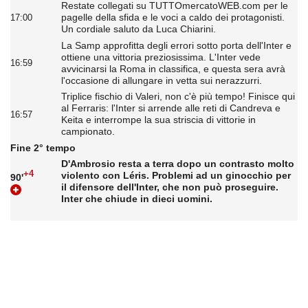
Restate collegati su TUTTOmercatoWEB.com per le
pagelle della sfida e le voci a caldo dei protagonisti.
17:00
Un cordiale saluto da Luca Chiarini.
La Samp approfitta degli errori sotto porta dell'Inter e
ottiene una vittoria preziosissima. L'Inter vede
16:59
avvicinarsi la Roma in classifica, e questa sera avrà
l'occasione di allungare in vetta sui nerazzurri.
Triplice fischio di Valeri, non c'è più tempo! Finisce qui
al Ferraris: l'Inter si arrende alle reti di Candreva e
16:57
Keita e interrompe la sua striscia di vittorie in
campionato.
Fine 2° tempo
D'Ambrosio resta a terra dopo un contrasto molto
+4
violento con Léris. Problemi ad un ginocchio per
90'
il difensore dell'Inter, che non può proseguire.
Inter che chiude in dieci uomini.