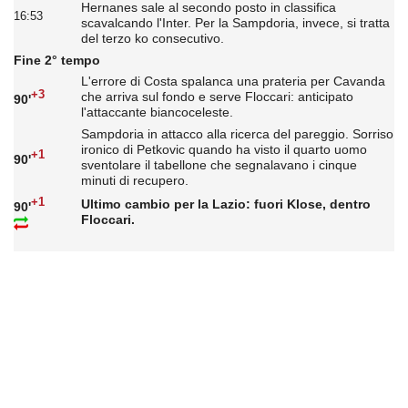
Hernanes sale al secondo posto in classifica
16:53
scavalcando l'Inter. Per la Sampdoria, invece, si tratta
del terzo ko consecutivo.
Fine 2° tempo
L'errore di Costa spalanca una prateria per Cavanda
+3
che arriva sul fondo e serve Floccari: anticipato
90'
l'attaccante biancoceleste.
Sampdoria in attacco alla ricerca del pareggio. Sorriso
ironico di Petkovic quando ha visto il quarto uomo
+1
90'
sventolare il tabellone che segnalavano i cinque
minuti di recupero.
+1
Ultimo cambio per la Lazio: fuori Klose, dentro
90'
Floccari.