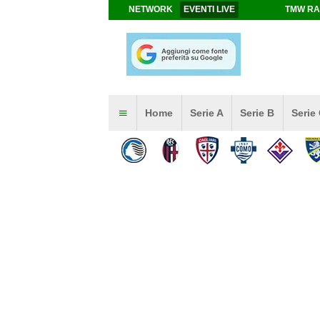
NETWORK
EVENTI LIVE
TMW RA
Home
Serie A
Serie B
Serie