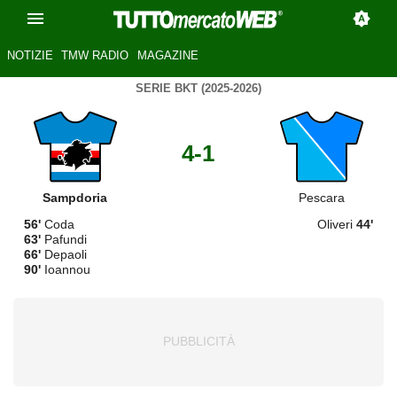
NOTIZIE
TMW RADIO
MAGAZINE
SERIE BKT (2025-2026)
4-1
Sampdoria
Pescara
56'
Coda
Oliveri
44'
63'
Pafundi
66'
Depaoli
90'
Ioannou