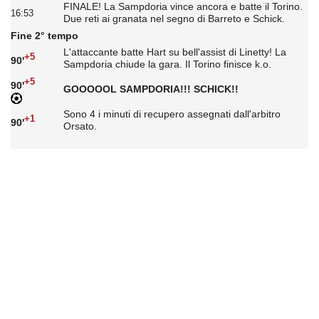
FINALE! La Sampdoria vince ancora e batte il Torino.
16:53
Due reti ai granata nel segno di Barreto e Schick.
Fine 2° tempo
L'attaccante batte Hart su bell'assist di Linetty! La
+5
90'
Sampdoria chiude la gara. Il Torino finisce k.o.
+5
90'
GOOOOOL SAMPDORIA!!! SCHICK!!
Sono 4 i minuti di recupero assegnati dall'arbitro
+1
90'
Orsato.