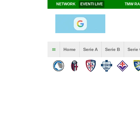
NETWORK
EVENTI LIVE
TMW RA
Home
Serie A
Serie B
Serie