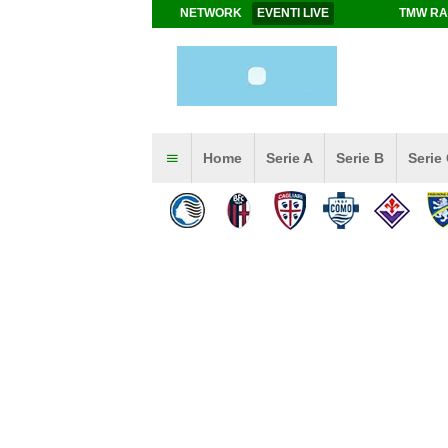
NETWORK
EVENTI LIVE
TMW RA
Home
Serie A
Serie B
Serie