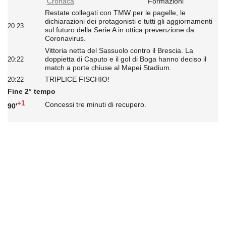
Cronaca
Formazioni
Restate collegati con TMW per le pagelle, le
dichiarazioni dei protagonisti e tutti gli aggiornamenti
20:23
sul futuro della Serie A in ottica prevenzione da
Coronavirus.
Vittoria netta del Sassuolo contro il Brescia. La
doppietta di Caputo e il gol di Boga hanno deciso il
20:22
match a porte chiuse al Mapei Stadium.
TRIPLICE FISCHIO!
20:22
Fine 2° tempo
+1
Concessi tre minuti di recupero.
90'