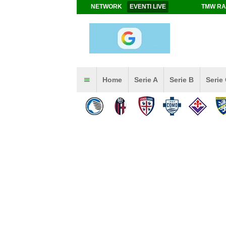
NETWORK
EVENTI LIVE
TMW RA
Home
Serie A
Serie B
Serie