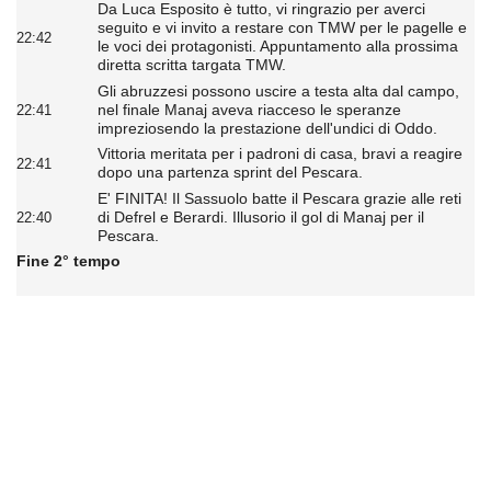
Da Luca Esposito è tutto, vi ringrazio per averci
seguito e vi invito a restare con TMW per le pagelle e
22:42
le voci dei protagonisti. Appuntamento alla prossima
diretta scritta targata TMW.
Gli abruzzesi possono uscire a testa alta dal campo,
nel finale Manaj aveva riacceso le speranze
22:41
impreziosendo la prestazione dell'undici di Oddo.
Vittoria meritata per i padroni di casa, bravi a reagire
22:41
dopo una partenza sprint del Pescara.
E' FINITA! Il Sassuolo batte il Pescara grazie alle reti
di Defrel e Berardi. Illusorio il gol di Manaj per il
22:40
Pescara.
Fine 2° tempo