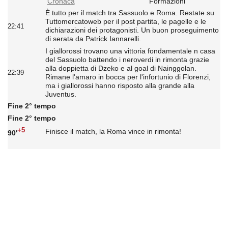
Cronaca
Formazioni
È tutto per il match tra Sassuolo e Roma. Restate su
Tuttomercatoweb per il post partita, le pagelle e le
22:41
dichiarazioni dei protagonisti. Un buon proseguimento
di serata da Patrick Iannarelli.
I giallorossi trovano una vittoria fondamentale n casa
del Sassuolo battendo i neroverdi in rimonta grazie
alla doppietta di Dzeko e al goal di Nainggolan.
22:39
Rimane l'amaro in bocca per l'infortunio di Florenzi,
ma i giallorossi hanno risposto alla grande alla
Juventus.
Fine 2° tempo
Fine 2° tempo
+5
Finisce il match, la Roma vince in rimonta!
90'