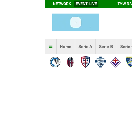
NETWORK
EVENTI LIVE
TMW RA
Home
Serie A
Serie B
Serie