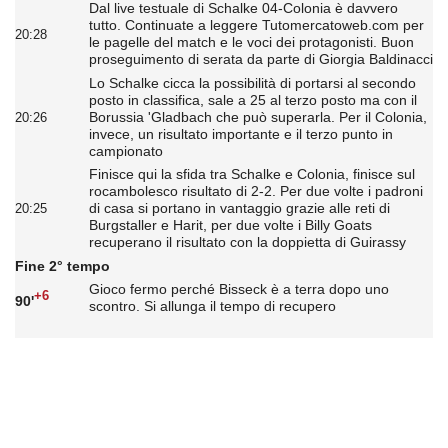
Dal live testuale di Schalke 04-Colonia è davvero
tutto. Continuate a leggere Tutomercatoweb.com per
20:28
le pagelle del match e le voci dei protagonisti. Buon
proseguimento di serata da parte di Giorgia Baldinacci
Lo Schalke cicca la possibilità di portarsi al secondo
posto in classifica, sale a 25 al terzo posto ma con il
Borussia 'Gladbach che può superarla. Per il Colonia,
20:26
invece, un risultato importante e il terzo punto in
campionato
Finisce qui la sfida tra Schalke e Colonia, finisce sul
rocambolesco risultato di 2-2. Per due volte i padroni
di casa si portano in vantaggio grazie alle reti di
20:25
Burgstaller e Harit, per due volte i Billy Goats
recuperano il risultato con la doppietta di Guirassy
Fine 2° tempo
Gioco fermo perché Bisseck è a terra dopo uno
+6
90'
scontro. Si allunga il tempo di recupero