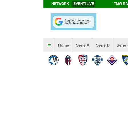
NETWORK
EVENTI LIVE
TMW RA
Home
Serie A
Serie B
Serie