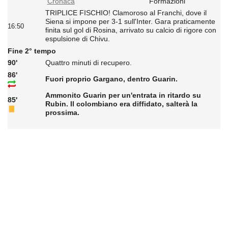
Cronaca
Formazioni
TRIPLICE FISCHIO! Clamoroso al Franchi, dove il
Siena si impone per 3-1 sull'Inter. Gara praticamente
16:50
finita sul gol di Rosina, arrivato su calcio di rigore con
espulsione di Chivu.
Fine 2° tempo
90'
Quattro minuti di recupero.
86'
Fuori proprio Gargano, dentro Guarin.
Ammonito Guarin per un'entrata in ritardo su
85'
Rubin. Il colombiano era diffidato, salterà la
prossima.