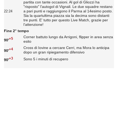
partita con tante occasioni. Al gol di Gliozzi ha
"risposto" l'autogol di Vignali. Le due squadre restano
a pari punti e raggiungono il Parma al 14esimo posto.
22:24
Sia la quartultima piazza sia la decima sono distanti
tre punti. E' tutto per questo Live Match, grazie per
l'attenzione!
Fine 2° tempo
Corner battuto lungo da Arrigoni, flipper in area senza
+5
90'
esito
Cross di Iovine a cercare Cerri, ma Mora lo anticipa
+4
90'
dopo un gran ripiegamento difensivo
+3
Sono 5 i minuti di recupero
90'