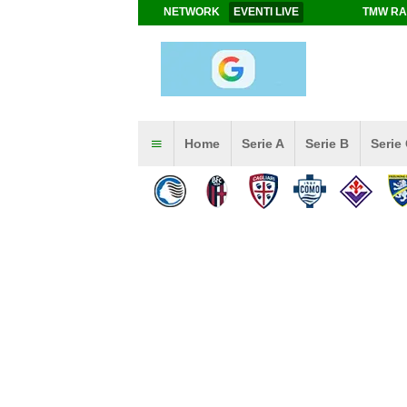
NETWORK
EVENTI LIVE
TMW RA
Home
Serie A
Serie B
Serie