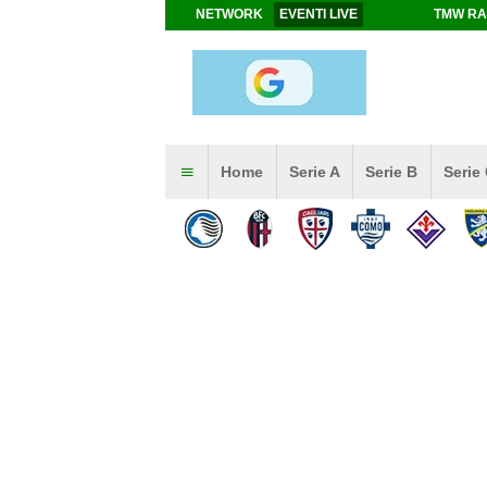
NETWORK
EVENTI LIVE
TMW RA
Home
Serie A
Serie B
Serie