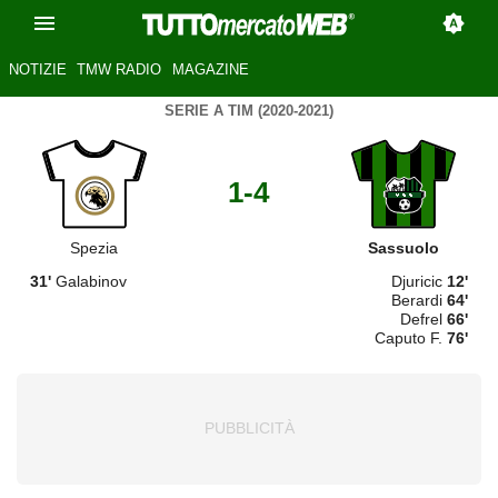
NOTIZIE
TMW RADIO
MAGAZINE
SERIE A TIM (2020-2021)
1-4
Spezia
Sassuolo
31'
Galabinov
Djuricic
12'
Berardi
64'
Defrel
66'
Caputo F.
76'