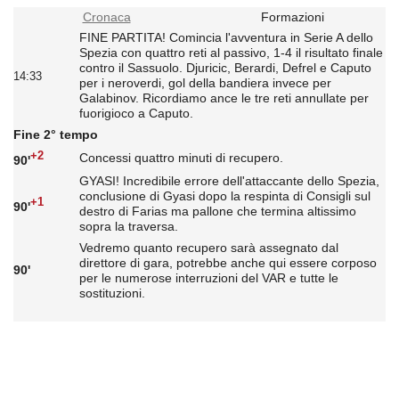
Cronaca
Formazioni
FINE PARTITA! Comincia l'avventura in Serie A dello
Spezia con quattro reti al passivo, 1-4 il risultato finale
contro il Sassuolo. Djuricic, Berardi, Defrel e Caputo
14:33
per i neroverdi, gol della bandiera invece per
Galabinov. Ricordiamo ance le tre reti annullate per
fuorigioco a Caputo.
Fine 2° tempo
+2
Concessi quattro minuti di recupero.
90'
GYASI! Incredibile errore dell'attaccante dello Spezia,
conclusione di Gyasi dopo la respinta di Consigli sul
+1
90'
destro di Farias ma pallone che termina altissimo
sopra la traversa.
Vedremo quanto recupero sarà assegnato dal
direttore di gara, potrebbe anche qui essere corposo
90'
per le numerose interruzioni del VAR e tutte le
sostituzioni.