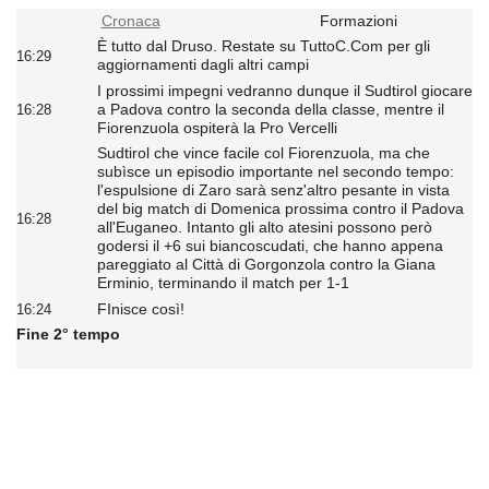
Cronaca
Formazioni
È tutto dal Druso. Restate su TuttoC.Com per gli
16:29
aggiornamenti dagli altri campi
I prossimi impegni vedranno dunque il Sudtirol giocare
a Padova contro la seconda della classe, mentre il
16:28
Fiorenzuola ospiterà la Pro Vercelli
Sudtirol che vince facile col Fiorenzuola, ma che
subìsce un episodio importante nel secondo tempo:
l'espulsione di Zaro sarà senz'altro pesante in vista
del big match di Domenica prossima contro il Padova
16:28
all'Euganeo. Intanto gli alto atesini possono però
godersi il +6 sui biancoscudati, che hanno appena
pareggiato al Città di Gorgonzola contro la Giana
Erminio, terminando il match per 1-1
FInisce così!
16:24
Fine 2° tempo