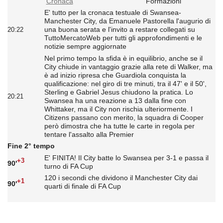
Cronaca
Formazioni
E' tutto per la cronaca testuale di Swansea-
Manchester City, da Emanuele Pastorella l'augurio di
una buona serata e l'invito a restare collegati su
20:22
TuttoMercatoWeb per tutti gli approfondimenti e le
notizie sempre aggiornate
Nel primo tempo la sfida è in equilibrio, anche se il
City chiude in vantaggio grazie alla rete di Walker, ma
è ad inizio ripresa che Guardiola conquista la
qualificazione: nel giro di tre minuti, tra il 47' e il 50',
Sterling e Gabriel Jesus chiudono la pratica. Lo
20:21
Swansea ha una reazione a 13 dalla fine con
Whittaker, ma il City non rischia ulteriormente. I
Citizens passano con merito, la squadra di Cooper
però dimostra che ha tutte le carte in regola per
tentare l'assalto alla Premier
Fine 2° tempo
E' FINITA! Il City batte lo Swansea per 3-1 e passa il
+3
90'
turno di FA Cup
120 i secondi che dividono il Manchester City dai
+1
90'
quarti di finale di FA Cup