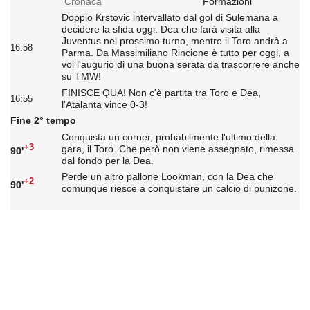
Cronaca
Formazioni
Doppio Krstovic intervallato dal gol di Sulemana a
decidere la sfida oggi. Dea che farà visita alla
Juventus nel prossimo turno, mentre il Toro andrà a
16:58
Parma. Da Massimiliano Rincione è tutto per oggi, a
voi l'augurio di una buona serata da trascorrere anche
su TMW!
FINISCE QUA! Non c'è partita tra Toro e Dea,
16:55
l'Atalanta vince 0-3!
Fine 2° tempo
Conquista un corner, probabilmente l'ultimo della
+3
gara, il Toro. Che però non viene assegnato, rimessa
90'
dal fondo per la Dea.
Perde un altro pallone Lookman, con la Dea che
+2
90'
comunque riesce a conquistare un calcio di punizone.