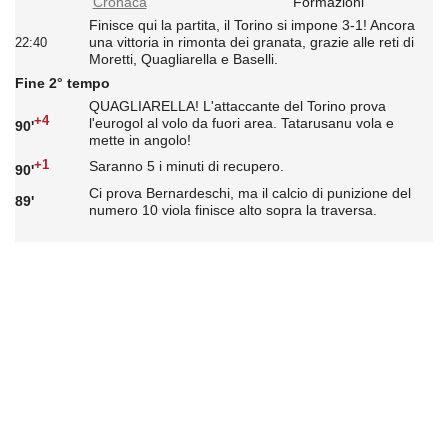
Cronaca
Formazioni
Finisce qui la partita, il Torino si impone 3-1! Ancora
una vittoria in rimonta dei granata, grazie alle reti di
22:40
Moretti, Quagliarella e Baselli.
Fine 2° tempo
QUAGLIARELLA! L'attaccante del Torino prova
+4
l'eurogol al volo da fuori area. Tatarusanu vola e
90'
mette in angolo!
+1
Saranno 5 i minuti di recupero.
90'
Ci prova Bernardeschi, ma il calcio di punizione del
89'
numero 10 viola finisce alto sopra la traversa.