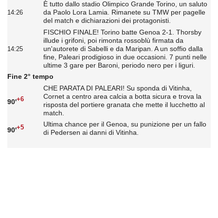
È tutto dallo stadio Olimpico Grande Torino, un saluto
da Paolo Lora Lamia. Rimanete su TMW per pagelle
14:26
del match e dichiarazioni dei protagonisti.
FISCHIO FINALE! Torino batte Genoa 2-1. Thorsby
illude i grifoni, poi rimonta rossoblù firmata da
un'autorete di Sabelli e da Maripan. A un soffio dalla
14:25
fine, Paleari prodigioso in due occasioni. 7 punti nelle
ultime 3 gare per Baroni, periodo nero per i liguri.
Fine 2° tempo
CHE PARATA DI PALEARI! Su sponda di Vitinha,
Cornet a centro area calcia a botta sicura e trova la
+6
90'
risposta del portiere granata che mette il lucchetto al
match.
Ultima chance per il Genoa, su punizione per un fallo
+5
90'
di Pedersen ai danni di Vitinha.