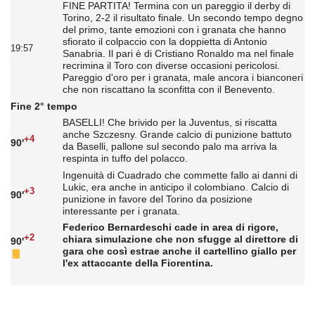
FINE PARTITA! Termina con un pareggio il derby di
Torino, 2-2 il risultato finale. Un secondo tempo degno
del primo, tante emozioni con i granata che hanno
sfiorato il colpaccio con la doppietta di Antonio
19:57
Sanabria. Il pari è di Cristiano Ronaldo ma nel finale
recrimina il Toro con diverse occasioni pericolosi.
Pareggio d'oro per i granata, male ancora i bianconeri
che non riscattano la sconfitta con il Benevento.
Fine 2° tempo
BASELLI! Che brivido per la Juventus, si riscatta
anche Szczesny. Grande calcio di punizione battuto
+4
90'
da Baselli, pallone sul secondo palo ma arriva la
respinta in tuffo del polacco.
Ingenuità di Cuadrado che commette fallo ai danni di
Lukic, era anche in anticipo il colombiano. Calcio di
+3
90'
punizione in favore del Torino da posizione
interessante per i granata.
Federico Bernardeschi cade in area di rigore,
+2
chiara simulazione che non sfugge al direttore di
90'
gara che così estrae anche il cartellino giallo per
l'ex attaccante della Fiorentina.