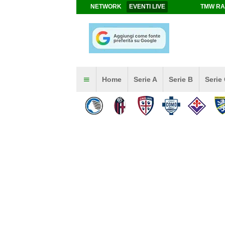
NETWORK
EVENTI LIVE
TMW RA
Home
Serie A
Serie B
Serie