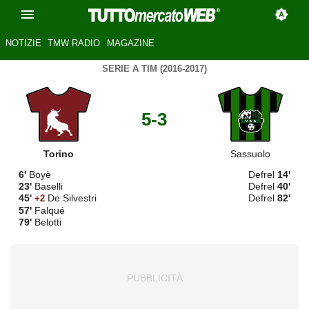
NOTIZIE
TMW RADIO
MAGAZINE
SERIE A TIM (2016-2017)
5-3
Torino
Sassuolo
6'
Boyè
Defrel
14'
23'
Baselli
Defrel
40'
45'
De Silvestri
Defrel
82'
+2
57'
Falqué
79'
Belotti