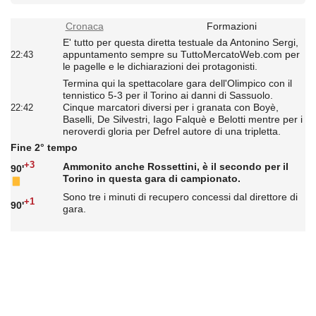
Cronaca
Formazioni
E' tutto per questa diretta testuale da Antonino Sergi,
appuntamento sempre su TuttoMercatoWeb.com per
22:43
le pagelle e le dichiarazioni dei protagonisti.
Termina qui la spettacolare gara dell'Olimpico con il
tennistico 5-3 per il Torino ai danni di Sassuolo.
Cinque marcatori diversi per i granata con Boyè,
22:42
Baselli, De Silvestri, Iago Falquè e Belotti mentre per i
neroverdi gloria per Defrel autore di una tripletta.
Fine 2° tempo
+3
Ammonito anche Rossettini, è il secondo per il
90'
Torino in questa gara di campionato.
Sono tre i minuti di recupero concessi dal direttore di
+1
90'
gara.