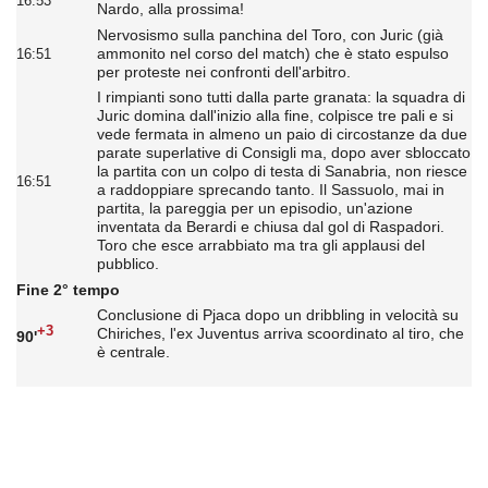
16:53
Nardo, alla prossima!
Nervosismo sulla panchina del Toro, con Juric (già
ammonito nel corso del match) che è stato espulso
16:51
per proteste nei confronti dell'arbitro.
I rimpianti sono tutti dalla parte granata: la squadra di
Juric domina dall'inizio alla fine, colpisce tre pali e si
vede fermata in almeno un paio di circostanze da due
parate superlative di Consigli ma, dopo aver sbloccato
la partita con un colpo di testa di Sanabria, non riesce
16:51
a raddoppiare sprecando tanto. Il Sassuolo, mai in
partita, la pareggia per un episodio, un'azione
inventata da Berardi e chiusa dal gol di Raspadori.
Toro che esce arrabbiato ma tra gli applausi del
pubblico.
Fine 2° tempo
Conclusione di Pjaca dopo un dribbling in velocità su
+3
Chiriches, l'ex Juventus arriva scoordinato al tiro, che
90'
è centrale.