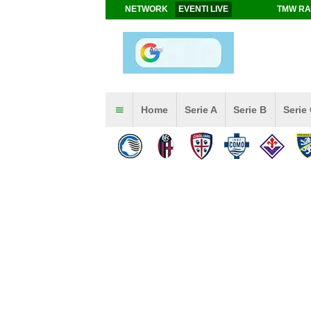
NETWORK
EVENTI LIVE
TMW RA
Home
Serie A
Serie B
Serie