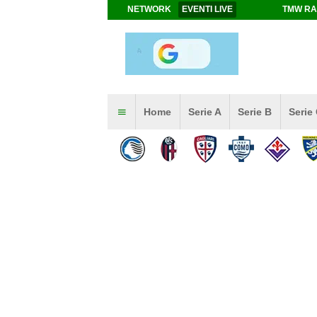
NETWORK
EVENTI LIVE
TMW RA
Home
Serie A
Serie B
Serie