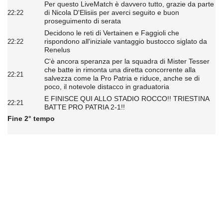
Per questo LiveMatch è davvero tutto, grazie da parte
di Nicola D'Elisiis per averci seguito e buon
22:22
proseguimento di serata
Decidono le reti di Vertainen e Faggioli che
rispondono all'iniziale vantaggio bustocco siglato da
22:22
Renelus
C'è ancora speranza per la squadra di Mister Tesser
che batte in rimonta una diretta concorrente alla
22:21
salvezza come la Pro Patria e riduce, anche se di
poco, il notevole distacco in graduatoria
E FINISCE QUI ALLO STADIO ROCCO!! TRIESTINA
22:21
BATTE PRO PATRIA 2-1!!
Fine 2° tempo