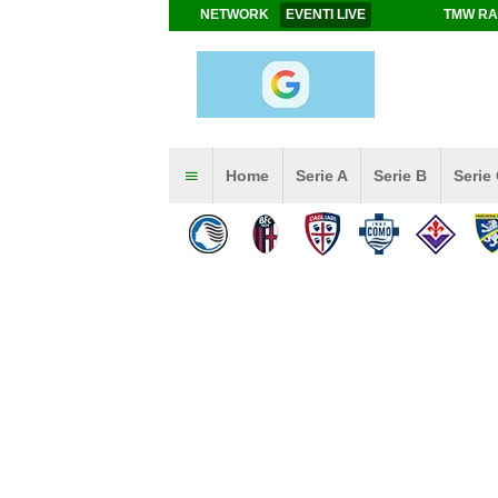
NETWORK
EVENTI LIVE
TMW RA
Home
Serie A
Serie B
Serie