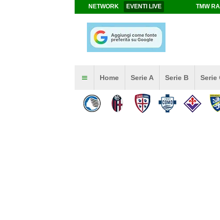
NETWORK
EVENTI LIVE
TMW RA
Home
Serie A
Serie B
Serie