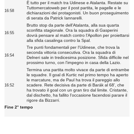
È tutto per il match tra Udinese e Atalanta. Restate su
Tuttomercatoweb per il post partita, le pagelle e le
16:58
dichiarazioni dei protagonisti. Un buon proseguimento
di serata da Patrick Iannarelli.
Brutto stop da parte dell'Atalanta, alla sua quarta
sconfitta stagionale. Ora la squadra di Gasperini
16:55
dovrà pensare al match contro l'Apollon per proiettarsi
alla sfida casalinga contro la Spal.
Tre punti fondamentali per l'Udinese, che trova la
seconda vittoria consecutiva. Ora la squadra di
16:54
Delneri sale in tredicesima posizione. Sfida difficile nel
prossimo turno, con l'impegno in casa della Lazio.
Termina una partita molto vivace da parte di entrambe
le squadre. Il goal di Kurtic nel primo tempo ha aperto
le marcature, ma de Paul ha trova il pareggio allo
scadere. Rete decisiva da parte di Barák al 68', che
16:52
ha trovato il goal con un gran tiro dal limite. Cristante,
dal dischetto, ha fallito l'occasione facendosi parare il
rigore da Bizzarri.
Fine 2° tempo