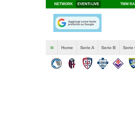
NETWORK
EVENTI LIVE
TMW RA
Home
Serie A
Serie B
Serie