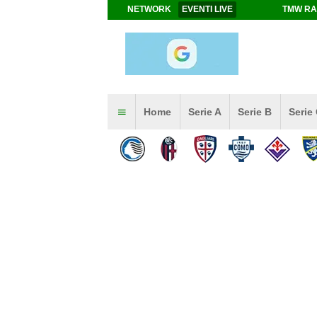
NETWORK
EVENTI LIVE
TMW RA
Home
Serie A
Serie B
Serie