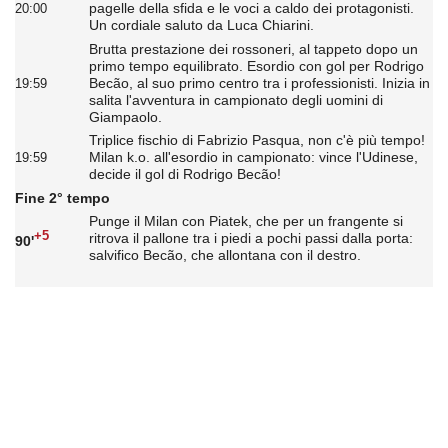
pagelle della sfida e le voci a caldo dei protagonisti.
20:00
Un cordiale saluto da Luca Chiarini.
Brutta prestazione dei rossoneri, al tappeto dopo un
primo tempo equilibrato. Esordio con gol per Rodrigo
Becão, al suo primo centro tra i professionisti. Inizia in
19:59
salita l'avventura in campionato degli uomini di
Giampaolo.
Triplice fischio di Fabrizio Pasqua, non c'è più tempo!
Milan k.o. all'esordio in campionato: vince l'Udinese,
19:59
decide il gol di Rodrigo Becão!
Fine 2° tempo
Punge il Milan con Piatek, che per un frangente si
+5
ritrova il pallone tra i piedi a pochi passi dalla porta:
90'
salvifico Becão, che allontana con il destro.