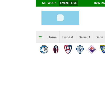
NETWORK
EVENTI LIVE
TMW RA
Home
Serie A
Serie B
Serie