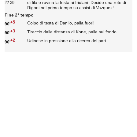
di fila e rovina la festa ai friulani. Decide una rete di
22:39
Rigoni nel primo tempo su assist di Vazquez!
Fine 2° tempo
+5
Colpo di testa di Danilo, palla fuori!
90'
+3
Tiraccio dalla distanza di Kone, palla sul fondo.
90'
+2
Udinese in pressione alla ricerca del pari.
90'