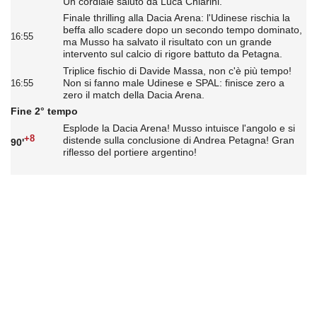
Un cordiale saluto da Luca Chiarini.
Finale thrilling alla Dacia Arena: l'Udinese rischia la
beffa allo scadere dopo un secondo tempo dominato,
16:55
ma Musso ha salvato il risultato con un grande
intervento sul calcio di rigore battuto da Petagna.
Triplice fischio di Davide Massa, non c'è più tempo!
Non si fanno male Udinese e SPAL: finisce zero a
16:55
zero il match della Dacia Arena.
Fine 2° tempo
Esplode la Dacia Arena! Musso intuisce l'angolo e si
+8
distende sulla conclusione di Andrea Petagna! Gran
90'
riflesso del portiere argentino!