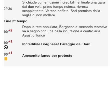
Si chiude con emozioni incredibili nel finale una gara
dai due volti: primo tempo noiosa, ripresa
22:34
scoppiettante. Varese beffato, Bari premiata dalla
voglia di non mollare.
Fine 2° tempo
Dopo la rete annullata, Borghese al secondo tentativo
+2
va a segno con una bella incursione a centro aria.
90'
Assist di Iunco
+1
90'
Incredibile Borghese! Pareggio del Bari!
+1
90'
Ammonito Iunco per proteste