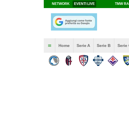
NETWORK
EVENTI LIVE
TMW RA
Home
Serie A
Serie B
Serie