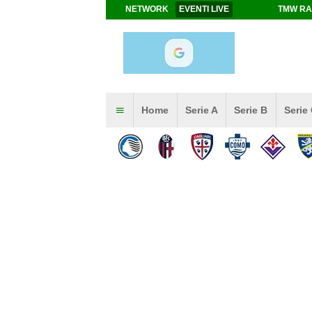
NETWORK
EVENTI LIVE
TMW RA
Home
Serie A
Serie B
Serie