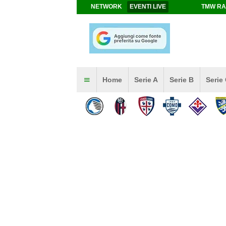
NETWORK
EVENTI LIVE
TMW RA
Home
Serie A
Serie B
Serie