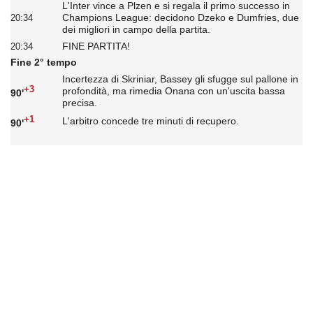
L'Inter vince a Plzen e si regala il primo successo in
Champions League: decidono Dzeko e Dumfries, due
20:34
dei migliori in campo della partita.
FINE PARTITA!
20:34
Fine 2° tempo
Incertezza di Skriniar, Bassey gli sfugge sul pallone in
+3
profondità, ma rimedia Onana con un'uscita bassa
90'
precisa.
+1
L'arbitro concede tre minuti di recupero.
90'