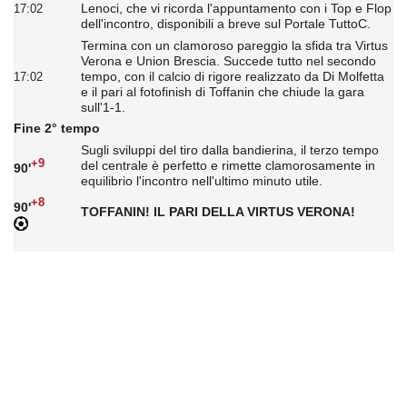
Lenoci, che vi ricorda l'appuntamento con i Top e Flop
17:02
dell'incontro, disponibili a breve sul Portale TuttoC.
Termina con un clamoroso pareggio la sfida tra Virtus
Verona e Union Brescia. Succede tutto nel secondo
tempo, con il calcio di rigore realizzato da Di Molfetta
17:02
e il pari al fotofinish di Toffanin che chiude la gara
sull'1-1.
Fine 2° tempo
Sugli sviluppi del tiro dalla bandierina, il terzo tempo
+9
del centrale è perfetto e rimette clamorosamente in
90'
equilibrio l'incontro nell'ultimo minuto utile.
+8
90'
TOFFANIN! IL PARI DELLA VIRTUS VERONA!