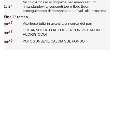
Niccolò Anfosso vi ringrazia per averci seguito,
rimandandovi ai consueti top e flop. Buon
16:27
proseguimento di domenica a tutti voi, alla prossima!
Fine 2° tempo
+7
Viterbese tutta in avanti alla ricerca del pari
90'
GOL ANNULLATO AL FOGGIA CON VUTHAJ IN
+6
90'
FUORIGIOCO!
+5
POI OGUNSEYE CALCIA SUL FONDO
90'