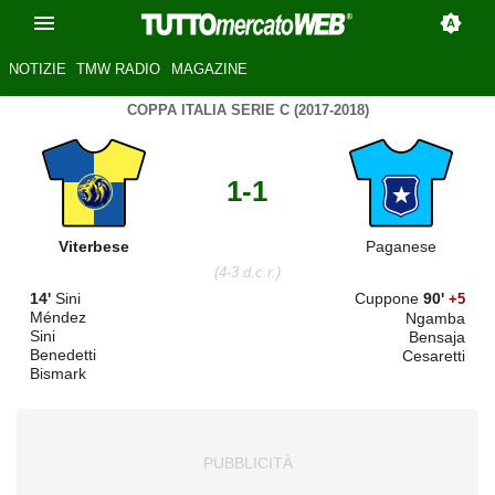
NOTIZIE
TMW RADIO
MAGAZINE
COPPA ITALIA SERIE C (2017-2018)
1-1
Viterbese
Paganese
(4-3 d.c.r.)
14'
Sini
Cuppone
90'
+5
Méndez
Ngamba
Sini
Bensaja
Benedetti
Cesaretti
Bismark